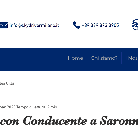
Home
Chi siamo?
I Nos
tua Città
mar 2023
Tempo di lettura: 2 min
 con Conducente a Saron
le su 5.