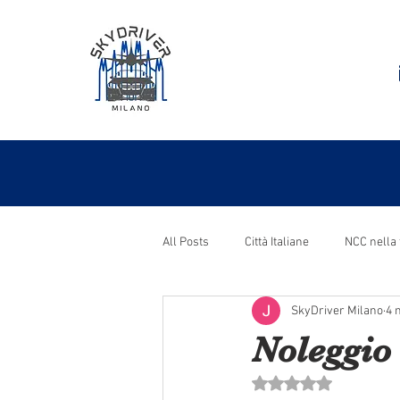
All Posts
Città Italiane
NCC nella 
SkyDriver Milano
4 
Noleggio
Valutazione NaN stel