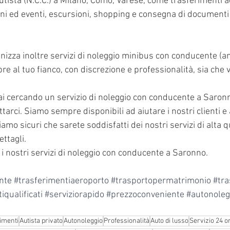
utista (N.C.C.) a Milano, Como, Varese, come trasferimenti a
ni ed eventi, escursioni, shopping e consegna di documenti 
nizza inoltre servizi di noleggio minibus con conducente (a
 al tuo fianco, con discrezione e professionalità, sia che vi
ai cercando un servizio di noleggio con conducente a Saronn
ttarci. Siamo sempre disponibili ad aiutare i nostri clienti e
mo sicuri che sarete soddisfatti dei nostri servizi di alta qu
ettagli.
 i nostri servizi di noleggio con conducente a Saronno.
nte
#trasferimentiaeroporto
#trasportopermatrimonio
#tra
iqualificati
#serviziorapido
#prezzoconveniente
#autonoleg
imenti
Autista privato
Autonoleggio
Professionalità
Auto di lusso
Servizio 24 o