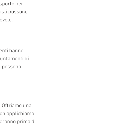
asporto per 
tisti possono 
evole.
ienti hanno 
puntamenti di 
di possono 
o. Offriamo una 
non applichiamo 
heranno prima di 