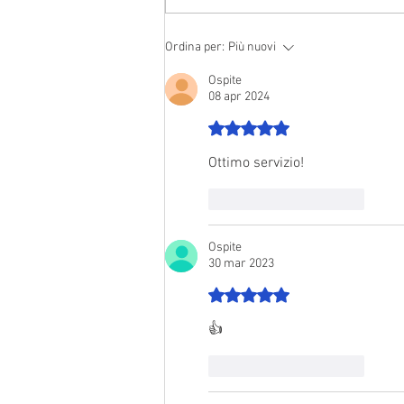
Ordina per:
Più nuovi
Ospite
08 apr 2024
Valutazione 5 stelle su 5.
Ottimo servizio!
Mi piace
Rispondi
Ospite
30 mar 2023
Valutazione 5 stelle su 5.
👍
Mi piace
Rispondi