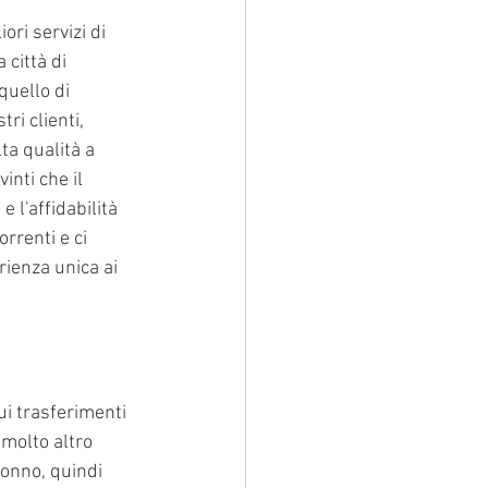
ori servizi di 
città di 
quello di 
ri clienti, 
ta qualità a 
inti che il 
 l'affidabilità 
rrenti e ci 
ienza unica ai 
i trasferimenti 
 molto altro 
ronno, quindi 