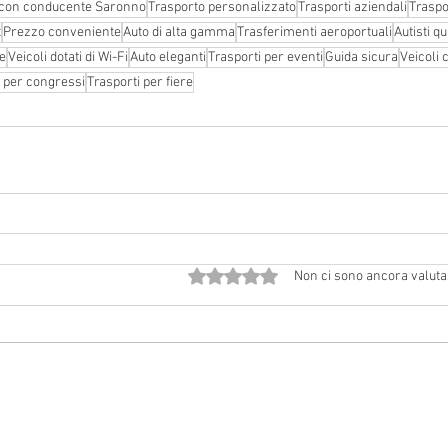
 con conducente Saronno
Trasporto personalizzato
Trasporti aziendali
Traspo
t
Prezzo conveniente
Auto di alta gamma
Trasferimenti aeroportuali
Autisti qu
e
Veicoli dotati di Wi-Fi
Auto eleganti
Trasporti per eventi
Guida sicura
Veicoli 
i per congressi
Trasporti per fiere
Valutazione 0 stelle su 5.
Non ci sono ancora valuta