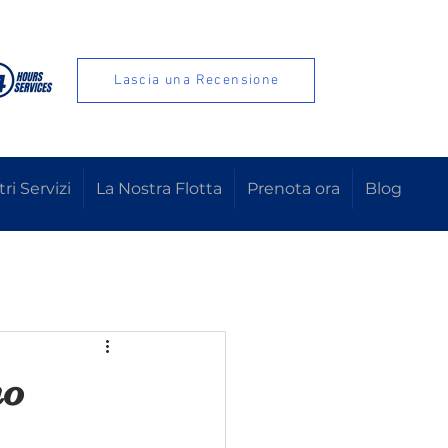
Lascia una Recensione
tri Servizi
La Nostra Flotta
Prenota ora
Blog
no