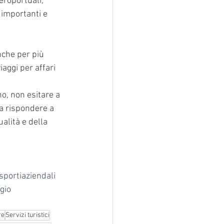
eroportuali, 
importanti e 
nche per più 
aggi per affari 
o, non esitare a 
 a rispondere a 
alità e della 
sportiaziendali
gio
re
Servizi turistici