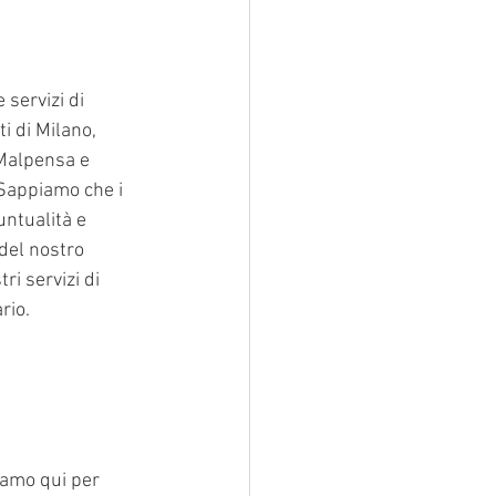
 servizi di 
i di Milano, 
-Malpensa e 
 Sappiamo che i 
untualità e 
 del nostro 
ri servizi di 
rio.
iamo qui per 