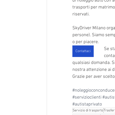
di noleggio auto con a
trasporti per matrimo
riservati.
SkyDriver Milano orga
persone). Siamo sempre
o per piacere.
Se st
Contattaci
conta
qualsiasi domanda. Sia
nostra attenzione ai d
Grazie per aver scelto
#noleggioconconduce
#servizioclienti
#autist
#autistaprivato
Servizio di trasporto
Trasfer