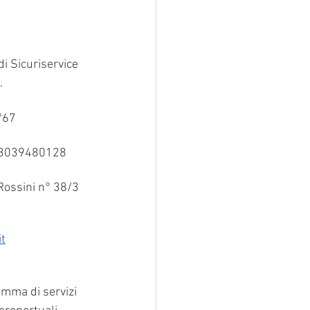
di Sicuriservice 
.
°67
 03039480128 
Rossini n° 38/3 
it
mma di servizi 