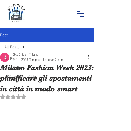
Post
All Posts
SkyDriver Milano
All Posts
9 feb 2023
Tempo di lettura: 2 min
Milano Fashion Week 2023:
Città Italiane
pianificare gli spostamenti
NCC nella tua Città
in città in modo smart
Valutazione NaN stelle su 5.